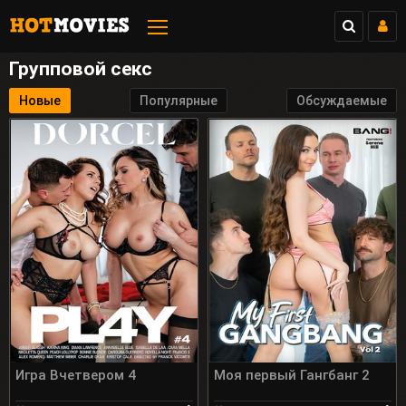
11:14
Анна, 27
Люблю Куни и Анал
Групповой секс
Перейти
Закрыть
Новые
Популярные
Обсуждаемые
Игра Вчетвером 4
Моя первый Гангбанг 2