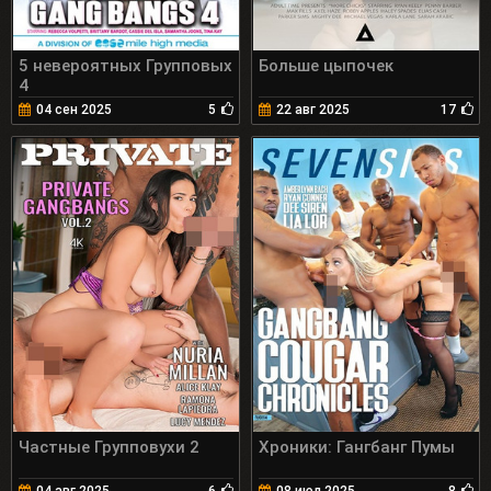
5 невероятных Групповых
Больше цыпочек
4
04 сен 2025
5
22 авг 2025
17
Частные Групповухи 2
Хроники: Гангбанг Пумы
04 авг 2025
6
08 июл 2025
8