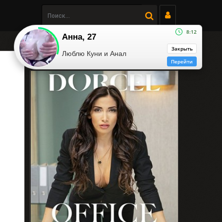
8:12
Анна, 27
Закрыть
Люблю Куни и Анал
Последние видео
Перейти