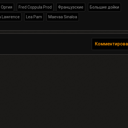
Оргия
Fred Coppula Prod
Французские
Большие дойки
a Lawrence
Lea Pam
Maevaa Sinaloa
Комментирова