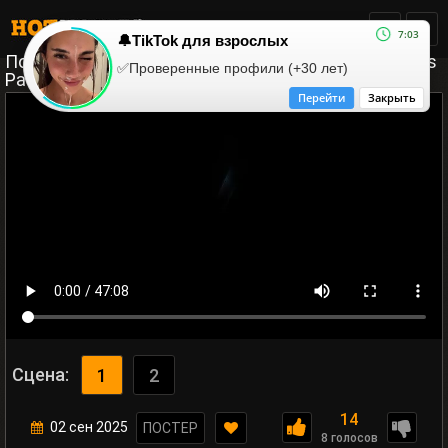
7:03
🔔TikTok для взрослых
Пока обман не разлучит Нас / Til Deception Do Us
✅Проверенные профили (+30 лет)
Part
Перейти
Закрыть
Сцена:
1
2
14
02 сен 2025
ПОСТЕР
8 голосов