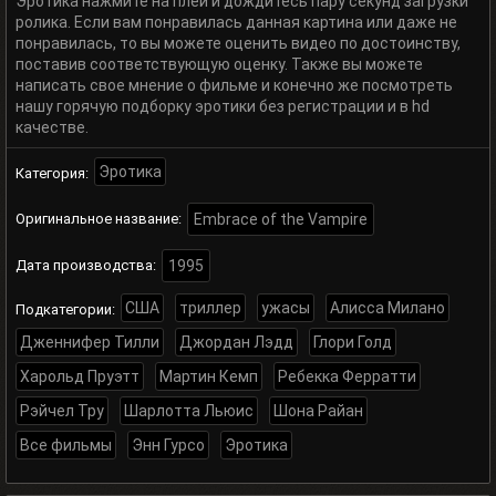
Эротика нажмите на плей и дождитесь пару секунд загрузки
ролика. Если вам понравилась данная картина или даже не
понравилась, то вы можете оценить видео по достоинству,
поставив соответствующую оценку. Также вы можете
написать свое мнение о фильме и конечно же посмотреть
нашу горячую подборку эротики без регистрации и в hd
качестве.
Эротика
Категория:
Оригинальное название:
Embrace of the Vampire
Дата производства:
1995
США
триллер
ужасы
Алисса Милано
Подкатегории:
Дженнифер Тилли
Джордан Лэдд
Глори Голд
Харольд Пруэтт
Мартин Кемп
Ребекка Ферратти
Рэйчел Тру
Шарлотта Льюис
Шона Райан
Все фильмы
Энн Гурсо
Эротика