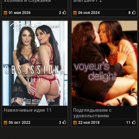
Хозяева и Служанки
альтШИФТ 2
01 мая 2026
2
06 ноя 2024
8
Навязчивые идеи 11
Подглядываем с
удовольствием
06 окт 2022
3
22 ноя 2018
11