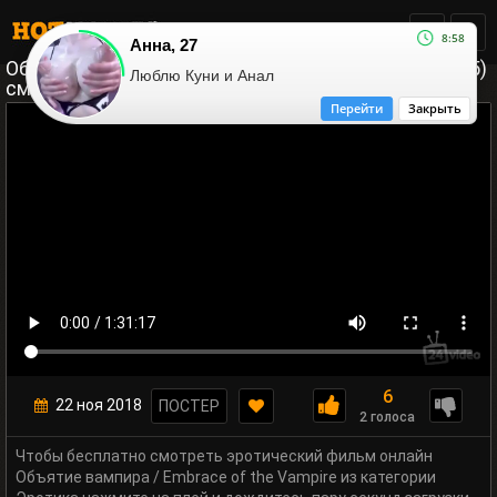
8:58
Анна, 27
Объятие вампира / Embrace of the Vampire (1995)
Люблю Куни и Анал
смотреть эротику онлайн
Перейти
Закрыть
6
22 ноя 2018
ПОСТЕР
2 голоса
Чтобы бесплатно смотреть эротический фильм онлайн
Объятие вампира / Embrace of the Vampire из категории