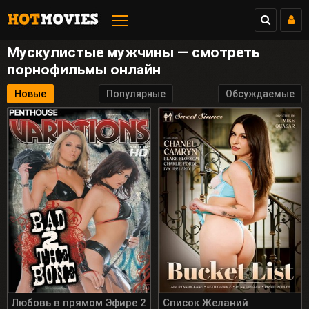
3:54
Анна, 27
Люблю Куни и Анал
Мускулистые мужчины — смотреть
порнофильмы онлайн
Перейти
Закрыть
Новые
Популярные
Обсуждаемые
Любовь в прямом Эфире 2
Список Желаний