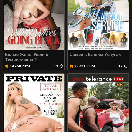
Белые Жены Ушли к
Самец к Вашим Услугам
Темнокожим 2
09 ноя 2024
13
25 окт 2024
19