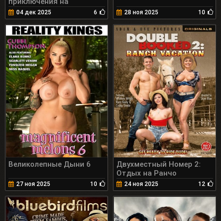
приключения на
необитаемом Острове
04 дек 2025
6
28 ноя 2025
10
Великолепные Дыни 6
Двухместный Номер 2:
Отдых на Ранчо
27 ноя 2025
10
24 ноя 2025
12