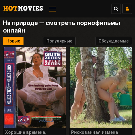
12:04
🔔TikTok для взрослых
✅Проверенные профили (+30 лет)
На природе — смотреть порнофильмы
онлайн
Перейти
Закрыть
Новые
Популярные
Обсуждаемые
Хорошие времена,
Рискованная измена