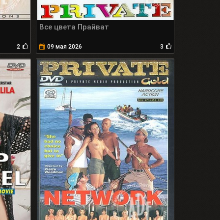
Все цвета Прайват
2
09 мая 2026
3