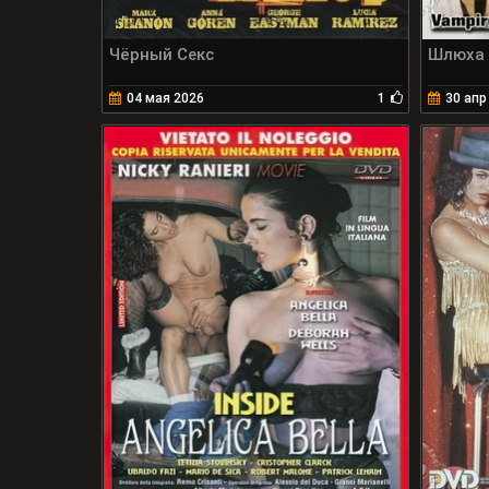
Чёрный Секс
Шлюха 
04 мая 2026
1
30 апр