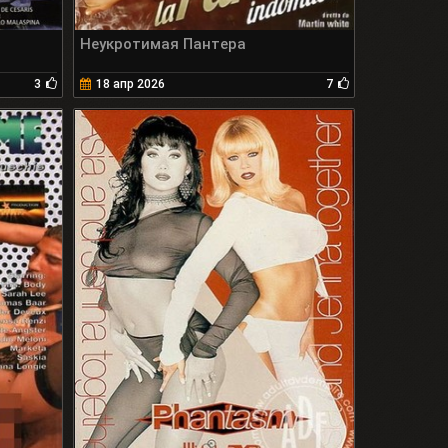
Неукротимая Пантера
3
18 апр 2026
7