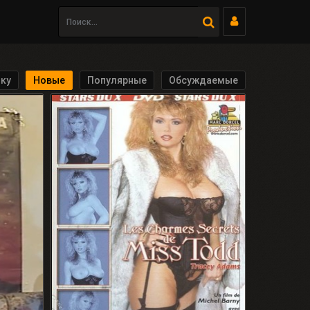
21:03
Анна, 27
Закрыть
Люблю Куни и Анал
ку
Новые
Популярные
Обсуждаемые
Перейти