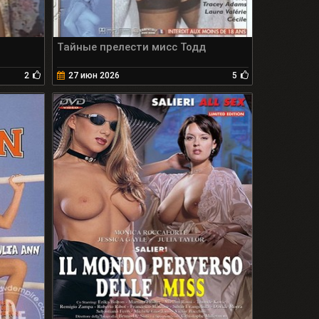
Тайные прелести мисс Тодд
2
27 июн 2026
5