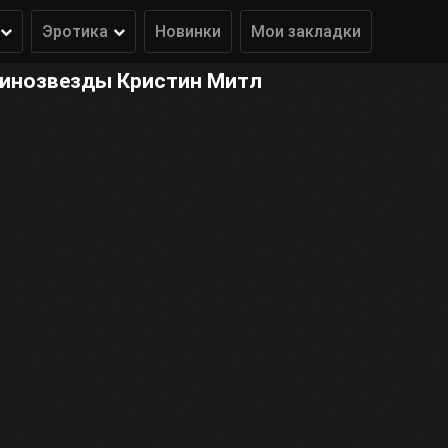
Эротика
Новинки
Мои закладки
кинозвезды Кристин Митл