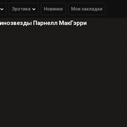
Эротика
Новинки
Мои закладки
кинозвезды Парнелл МакГэрри