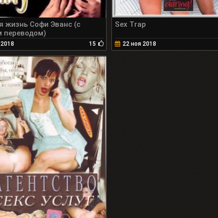
я жизнь Софи Эванс (с
Sex Trap
м переводом)
 2018
15
22 ноя 2018