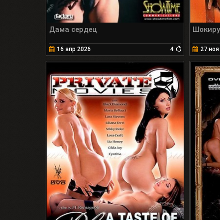
Дама сердец
Шокиру
16 апр 2026
4
27 ноя