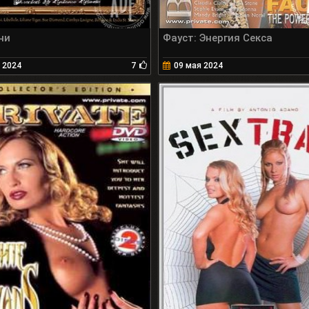
чи
Фауст: Энергия Секса
 2024
7
09 мая 2024