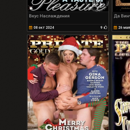
Вкус Наслаждения
Да Вин
08 окт 2024
9
26 мая