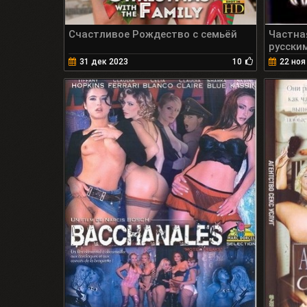
Счастливое Рождество с семьёй
Частна
русски
31 дек 2023
10
22 ноя