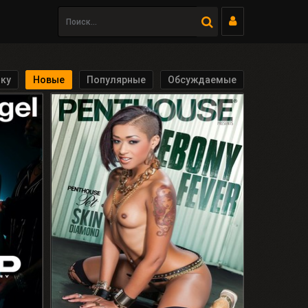
17:13
Анна, 27
Закрыть
Люблю Куни и Анал
ку
Новые
Популярные
Обсуждаемые
Перейти