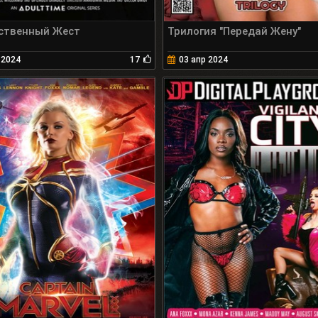
ственный Жест
Трилогия "Передай Жену"
 2024
17
03 апр 2024