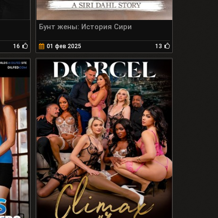
Бунт жены: История Сири
16
01 фев 2025
13