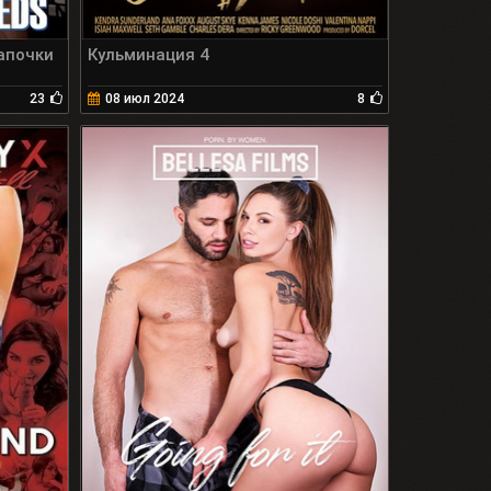
апочки
Кульминация 4
23
08 июл 2024
8