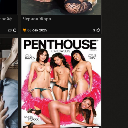
твайф
Черная Жара
20
06 сен 2025
3