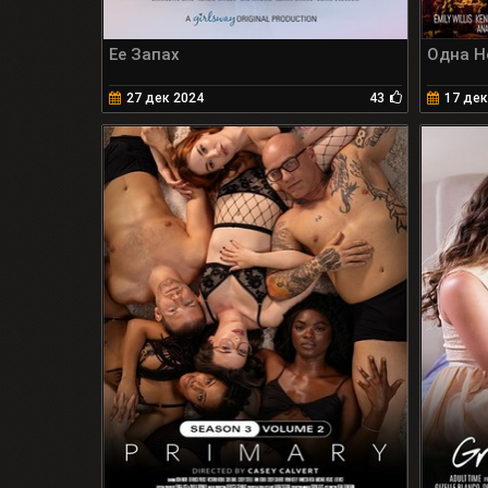
Ее Запах
Одна Н
27 дек 2024
43
17 дек