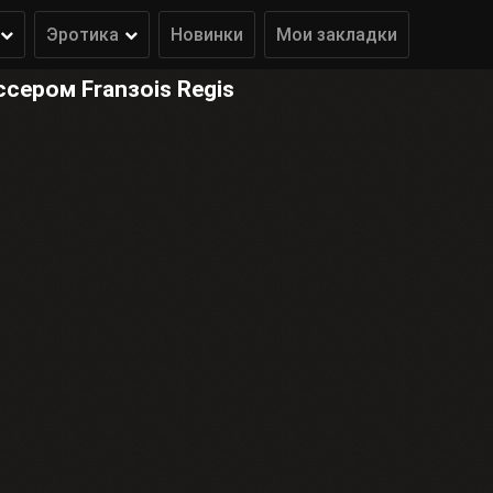
Эротика
Новинки
Мои закладки
ером Franзois Regis